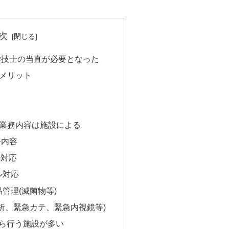
次
工学技士の当直が必要となった
メリット
ト
業務内容は施設による
務内容
ル対応
ル対応
管理(滅菌物等)
析、緊急カテ、緊急内視鏡等)
から行う施設が多い