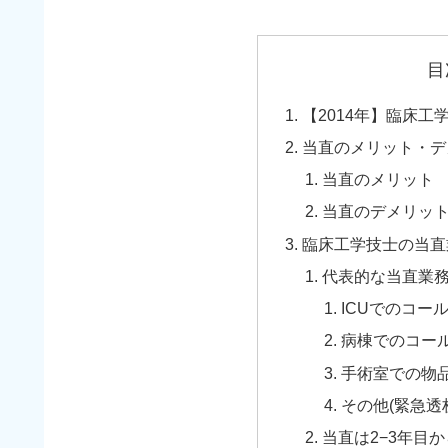
目
【2014年】臨床
当直のメリット・デ
当直のメリット
当直のデメリッ
臨床工学技士の当直
代表的な当直業
ICUでのコー
病棟でのコー
手術室での物品
その他(緊急透
当直は2−3年目