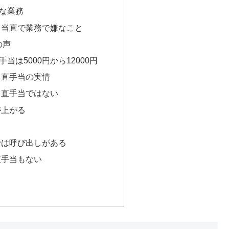
な業務
】当直で業務で嫌なこと
の声
当は5000円から12000円
当直手当の実情
当直手当ではない
が上がる
では呼び出しがある
直手当もない