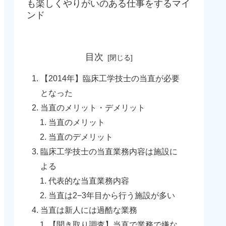
も楽しくやりがいのある仕事をするマイ
ンド
目次
【2014年】臨床工学技士の当直が必要
となった
当直のメリット・デメリット
当直のメリット
当直のデメリット
臨床工学技士の当直業務内容は施設に
よる
代表的な当直業務内容
当直は2−3年目から行う施設が多い
当直は新人には過酷な業務
【聞き取り調査】当直で業務で嫌な